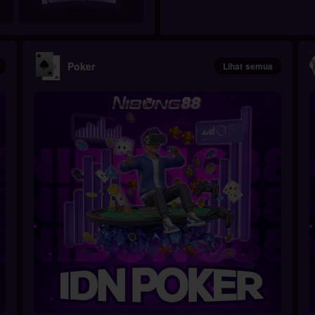
Poker
Lihat semua