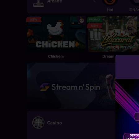
Arcade
Hot
IDNA
Chicken+
Dream Baccarat
Casino