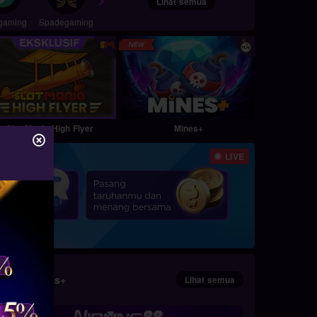
Lihat semua
gaming
Spadegaming
KY
New
Slot Mania High Flyer
Mines+
LIVE
Sports+
Lihat semua