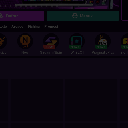
Daftar
Masuk
Lotto
Arcade
Fishing
Promosi
usive
New
Stream n'Spin
IDNSLOT
PragmaticPlay
Slot
Loading
Loading
Loading
Loading